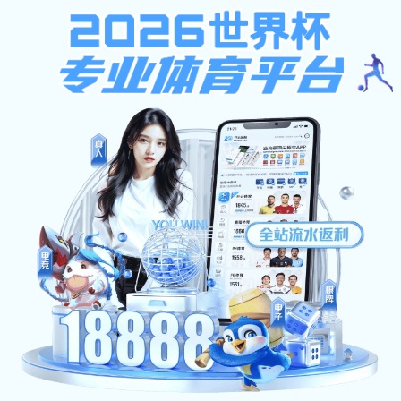
天傅体育app下载
· 内容营销
初创定位清...
热修复秒级更...
业务高速增长...
体育报道
世界名帅
足球VAR案例
2026-07-04 19:34
蜜罐诱捕
体育报道
世界名帅
足球VAR案例
VAR 谜团
欧斯塔基奥迎战波黑第二
欧冠阿贾克斯对阵巴黎圣
聚焦巴塞罗那欧冠关键战