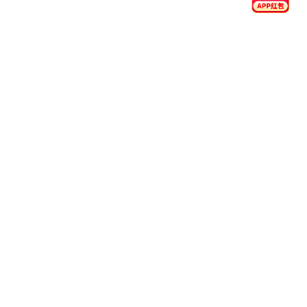
2026世界杯波黑对加拿大队进球数预测评
当命运的齿轮在绿茵场上悄然转动，2026年美加墨
世界杯的赛场上，一场...
2026-07-15
常见问题