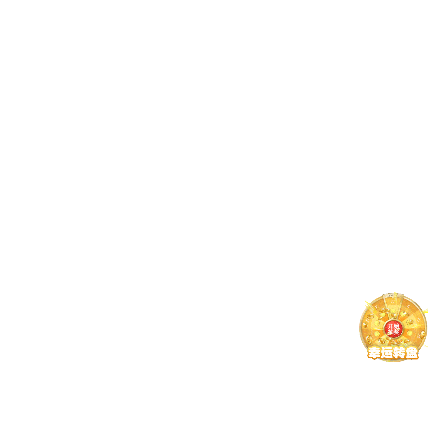
聚焦那不勒斯欧冠关键战进攻宽度保持很
在足球的战术棋盘上，细节往往决定生死。当那不
勒斯即将迎来一场决...
2026-07-16