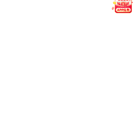
2026世界杯波黑对加拿大队进球数预测评
当命运的齿轮在绿茵场上悄然转动，2026年美加墨
世界杯的赛场上，一场...
2026-07-15
常见问题