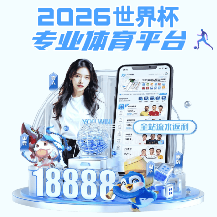
天傅体育app下载
· 内容营销
初创定位清...
热修复秒级更...
业务高速增长...
体育报道
世界名帅
足球VAR案例
2026-07-08 08:59
蜜罐诱捕
体育报道
世界名帅
足球VAR案例
VAR 谜团
欧斯塔基奥迎战波黑第二
欧冠阿贾克斯对阵巴黎圣
聚焦巴塞罗那欧冠关键战