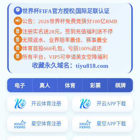
佛得角与西班牙交锋时罗
聚焦毕尔巴鄂欧冠关键战
欧冠赛场帕福斯弱侧转移
瑞安门德斯面对西班牙防线
能否打出速度优势破门机会
研判
在足球世界里，速度往往被视为撕开防线的利刃，而
当这把利刃握在葡萄牙天才边锋瑞安门德斯手中时，
它便化作了足以令任何后卫胆寒的寒光。即将到来的
焦点战役，葡萄牙与西班牙的强强对话，不仅仅是伊
比利亚半岛荣誉的争夺，更是一场关于速度与组织、
灵感与纪律的终极博弈。外界普遍关注C罗的终结能
力，或是B费的创造力，但真正的胜负手，或许隐藏
在门德斯那双如同装了弹簧的腿上。本文旨在深入研
判，面对以传控著称、但防线结构微妙的西班牙，瑞
安门德斯能否利用其标志性的速度优势，为自己和球