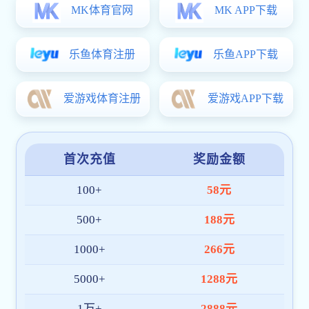
刺。
具体到比赛场景，瑞安门德斯的破门机会通常源于两
种模式。第一种是反击中的单刀或准单刀。在西班牙
角球或前场任意球进攻未果后，葡萄牙若能由迪亚斯
或帕利尼亚完成拦截并迅速出球，门德斯便能启动F1
模式。他需要观察的只是门将的站位，而不是身后的
追兵。在这种马拉松式的冲刺中，门德斯不仅能利用
速度抢占身位，更能在高速奔跑中保持对射门动作的
稳定控制，这是许多“快马”所不具备的素质。第二种
则是阵地战中的内切或外线超车。面对西班牙收缩的
防线，门德斯可以通过巧妙的节奏变化，先佯装减速
麻痹对手，随后在边线附近突然启动下底。这种速度
优势不仅为了传中，更在于他能强行撕开一个切入禁
区的角度。一旦他成功用速度卡住身位，就有可能在
零度角或小角度完成极具威胁的射门。这些破门机会
的涌现，完全建立在他对速度差的无情利用之上。
当然，我们不能忽视西班牙的应对策略。名帅恩里克